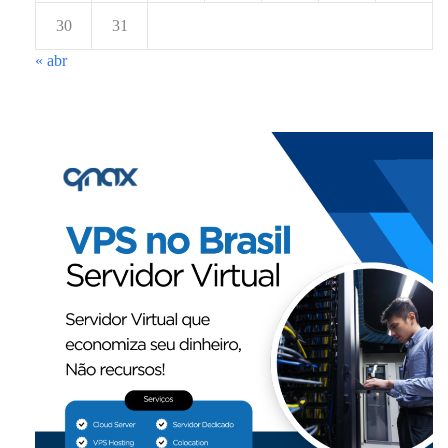
30
31
« abr