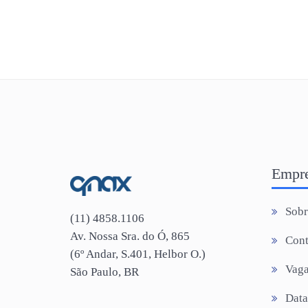
Empr
Sob
(11) 4858.1106
Av. Nossa Sra. do Ó, 865
Cont
(6º Andar, S.401, Helbor O.)
Vaga
São Paulo, BR
Data