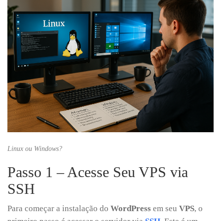
Linux ou Windows?
Passo 1 – Acesse Seu VPS via
SSH
Para começar a instalação do
WordPress
em seu
VPS
, o