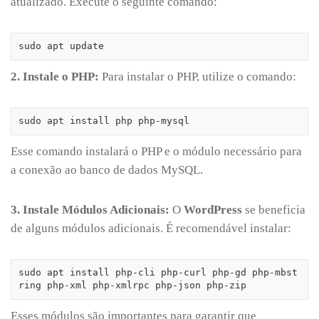
atualizado. Execute o seguinte comando:
sudo apt update
2. Instale o PHP:
Para instalar o PHP, utilize o comando:
sudo apt install php php-mysql
Esse comando instalará o PHP e o módulo necessário para
a conexão ao banco de dados MySQL.
3. Instale Módulos Adicionais:
O
WordPress
se beneficia
de alguns módulos adicionais. É recomendável instalar:
sudo apt install php-cli php-curl php-gd php-mbst
ring php-xml php-xmlrpc php-json php-zip
Esses módulos são importantes para garantir que