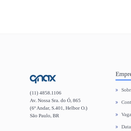
Empr
Sob
(11) 4858.1106
Av. Nossa Sra. do Ó, 865
Cont
(6º Andar, S.401, Helbor O.)
Vaga
São Paulo, BR
Data