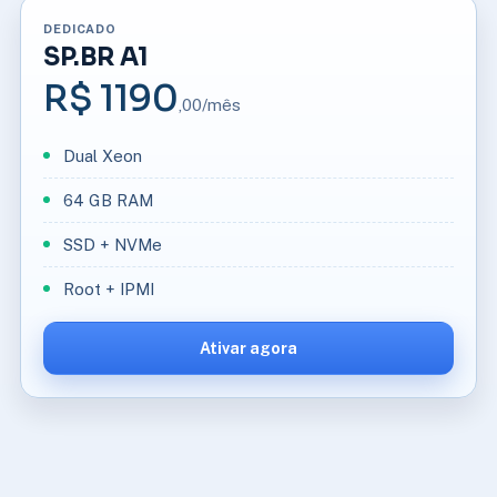
DEDICADO
SP.BR A1
R$ 1190
,00/mês
Dual Xeon
64 GB RAM
SSD + NVMe
Root + IPMI
Ativar agora