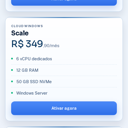
CLOUD WINDOWS
Scale
R$ 349
,90/mês
6 vCPU dedicados
12 GB RAM
50 GB SSD NVMe
Windows Server
Ativar agora