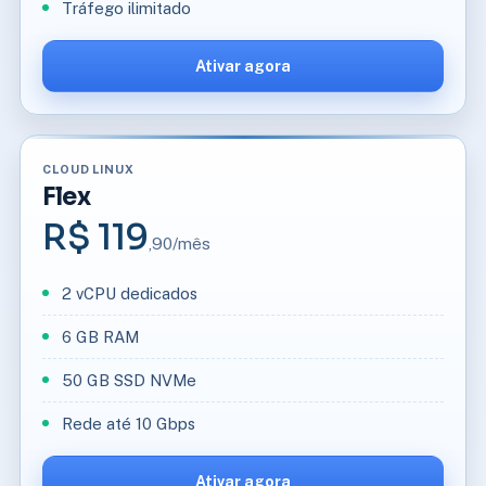
Tráfego ilimitado
Ativar agora
CLOUD LINUX
Flex
R$ 119
,90/mês
2 vCPU dedicados
6 GB RAM
50 GB SSD NVMe
Rede até 10 Gbps
Ativar agora