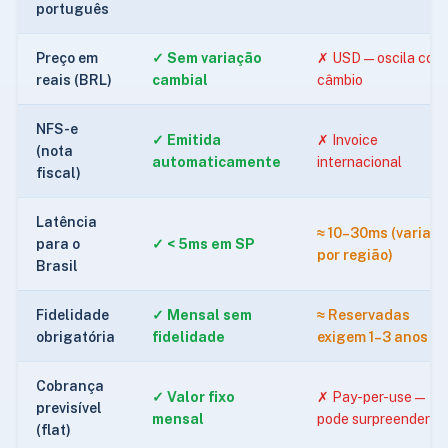
português
Preço em
✓ Sem variação
✗ USD — oscila com
reais (BRL)
cambial
câmbio
NFS-e
✓ Emitida
✗ Invoice
(nota
automaticamente
internacional
fiscal)
Latência
≈ 10–30ms (varia
para o
✓ < 5ms em SP
por região)
Brasil
Fidelidade
✓ Mensal sem
≈ Reservadas
obrigatória
fidelidade
exigem 1–3 anos
Cobrança
✓ Valor fixo
✗ Pay-per-use —
previsível
mensal
pode surpreender
(flat)