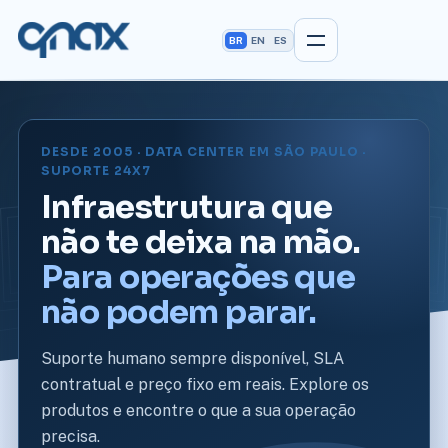
BR
EN
ES
DESDE 2005 · DATA CENTER EM SÃO PAULO ·
SUPORTE 24X7
Infraestrutura que
não te deixa na mão.
Para operações que
não podem parar.
Suporte humano sempre disponível, SLA
contratual e preço fixo em reais. Explore os
produtos e encontre o que a sua operação
precisa.