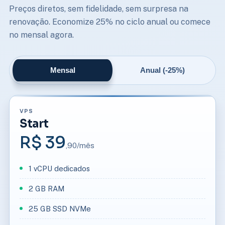
Preços diretos, sem fidelidade, sem surpresa na
renovação. Economize 25% no ciclo anual ou comece
no mensal agora.
Mensal
Anual (-25%)
VPS
Start
R$ 39
,90/mês
1 vCPU dedicados
2 GB RAM
25 GB SSD NVMe